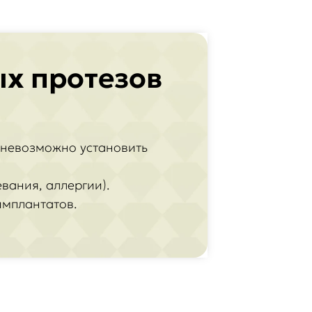
ых протезов
а невозможно установить
вания, аллергии).
имплантатов.