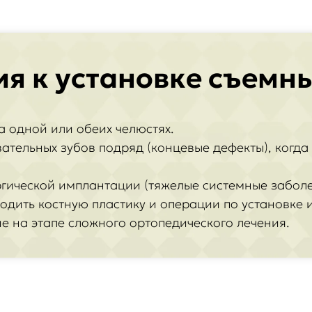
я к установке съемн
на одной или обеих челюстях.
вательных зубов подряд (концевые дефекты), когд
ргической имплантации (тяжелые системные заболе
одить костную пластику и операции по установке 
е на этапе сложного ортопедического лечения.