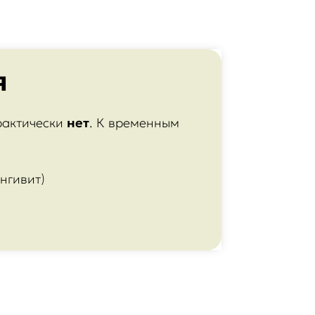
я
рактически
нет
. К временным
нгивит)