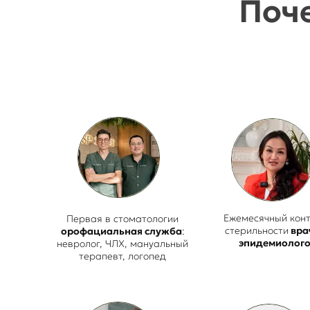
Поч
Ежемесячный кон
Первая в стоматологии
стерильности
вра
орофациальная служба
:
эпидемиолог
невролог, ЧЛХ, мануальный
терапевт, логопед