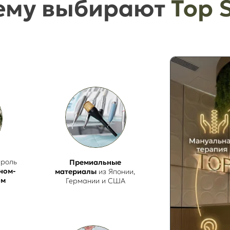
ему выбирают
Top 
троль
Премиальные
чом-
материалы
из Японии,
ом
Германии и США