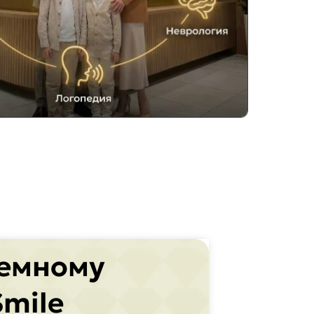
ъемному
Smile