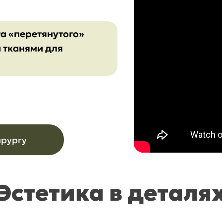
та «перетянутого»
 тканями для
ирургу
Эстетика в деталя