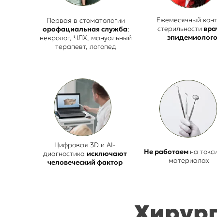
Ежемесячный кон
Первая в стоматологии
стерильности
вра
орофациальная служба
:
эпидемиолог
невролог, ЧЛХ, мануальный
терапевт, логопед
Цифровая 3D и AI-
Не работаем
на токс
диагностика
исключают
материалах
человеческий фактор
Хирург