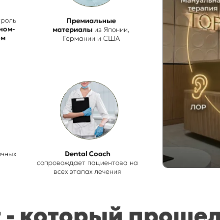
троль
Премиальные
чом-
материалы
из Японии,
ом
Германии и США
ичных
Dental Coach
сопровождает пациентова на
всех этапах лечения
 - который проше