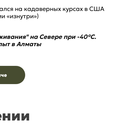
ался на кадаверных курсах в США
и «изнутри»)
ивания" на Севере при -40°C.
пыт в Алматы
аче
ении