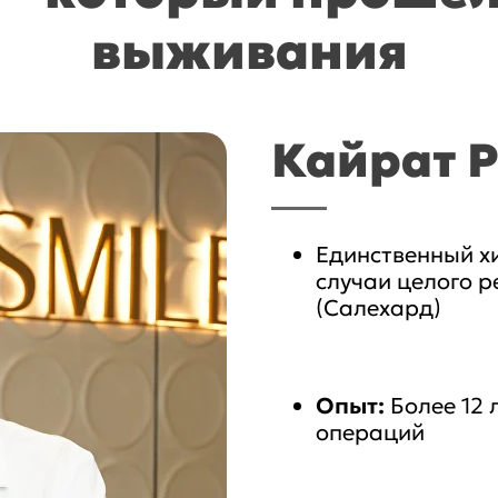
выживания
Кайрат 
Единственный х
случаи целого р
(Салехард)
Опыт:
Более 12 
операций