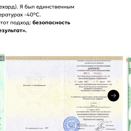
ехард). Я был единственным
ературах -40°C.
этот подход:
безопасность
езультат».