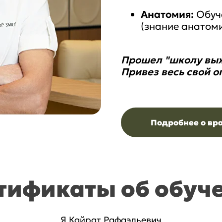
Анатомия:
Обуч
(знание анатоми
Прошел "школу выж
Привез весь свой о
Подробнее о вр
тификаты об обуч
​Я Кайрат Рафаэльевич