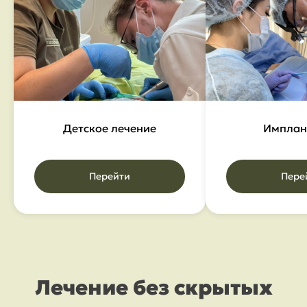
Детское лечение
Имплан
Перейти
Пере
Записаться
Лечение без скрытых