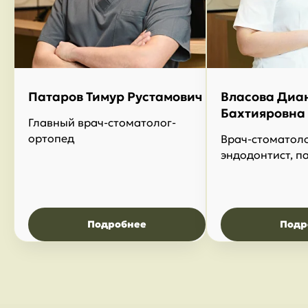
Патаров Тимур Рустамович
Власова Диа
Бахтияровна
Главный врач-стоматолог-
ортопед
Врач-стоматоло
эндодонтист, п
Подробнее
Подр