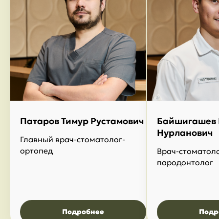
Патаров Тимур Рустамович
Байшигашев 
Нурланович
Главный врач-стоматолог-
ортопед
Врач-стоматоло
пародонтолог
Подробнее
Подр