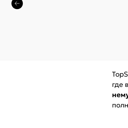
TopS
где 
нем
полн