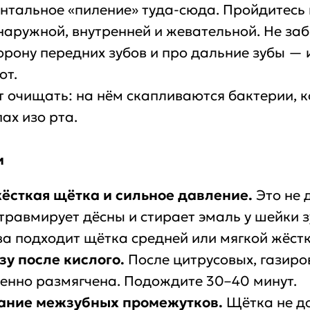
нтальное «пиление» туда-сюда. Пройдитесь 
наружной, внутренней и жевательной. Не за
рону передних зубов и про дальние зубы —
ют.
т очищать: на нём скапливаются бактерии, 
ах изо рта.
и
ёсткая щётка и сильное давление.
Это не 
 травмирует дёсны и стирает эмаль у шейки з
а подходит щётка средней или мягкой жёстк
зу после кислого.
После цитрусовых, газиро
енно размягчена. Подождите 30–40 минут.
ание межзубных промежутков.
Щётка не д