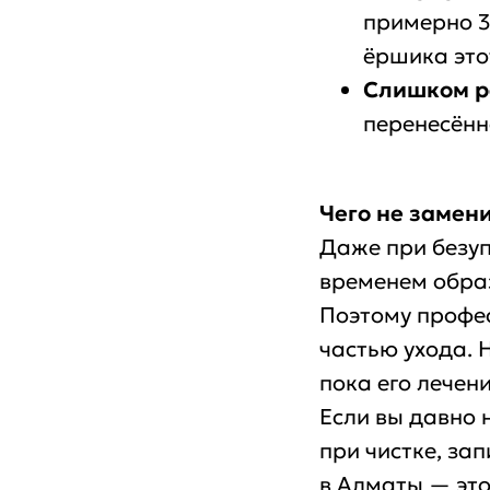
примерно 3
ёршика это
Слишком р
перенесённ
Чего не замен
Даже при безуп
временем образ
Поэтому профес
частью ухода. 
пока его лечен
Если вы давно 
при чистке, за
в Алматы — эт