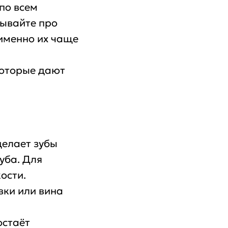
по всем
бывайте про
 именно их чаще
которые дают
делает зубы
уба. Для
ости.
вки или вина
остаёт