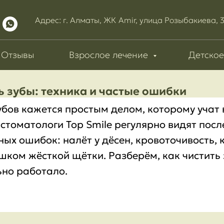
Адрес: г. Алматы, ЖК Amir, улица Розыбакиева, 
Отзывы
Взрослое лечение
Детское
ь зубы: техника и частые ошибки
убов кажется простым делом, которому учат в
стоматологи Top Smile регулярно видят посл
ых ошибок: налёт у дёсен, кровоточивость,
шком жёсткой щётки. Разберём, как чистить 
ьно работало.