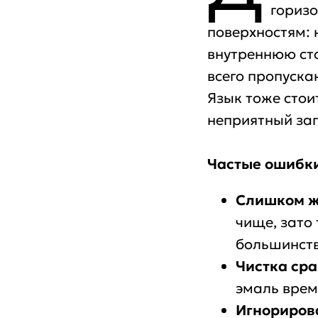
горизо
поверхностям: 
внутреннюю сто
всего пропуска
Язык тоже стои
неприятный зап
Частые ошибк
Слишком ж
чище, зато
большинств
Чистка сра
эмаль врем
Игнориров