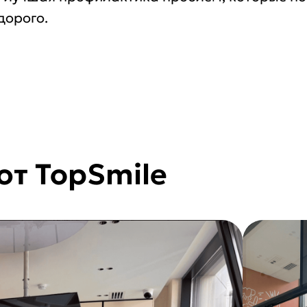
дорого.
т TopSmile