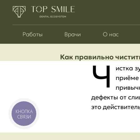
Работы
Врачи
О нас
Как правильно чистит
Ч
истка з
приёме 
привычн
дефекты от сли
это действител
КНОПКА
СВЯЗИ