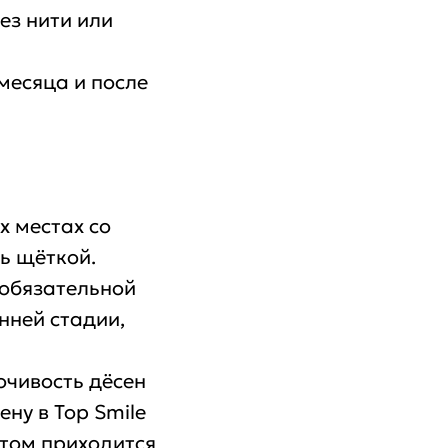
ез нити или
месяца и после
х местах со
ь щёткой.
 обязательной
нней стадии,
очивость дёсен
ну в Top Smile
том приходится