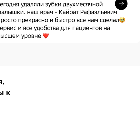
я,
ы к
с