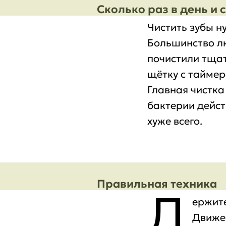
Сколько раз в день и 
Чистить зубы н
Большинство лю
почистили тщат
щётку с таймер
Главная чистка
бактерии дейст
хуже всего.
Правильная техника
Д
ержите
Движен