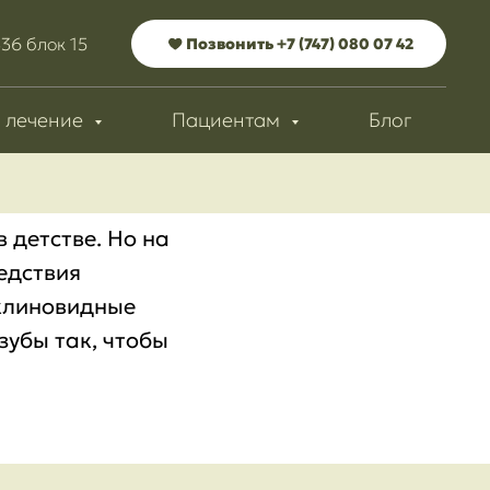
336 блок 15
Позвонить +7 (747) 080 07 42
 лечение
Пациентам
Блог
 детстве. Но на
едствия
 клиновидные
зубы так, чтобы