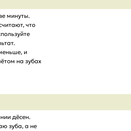
ве минуты.
считают, что
спользуйте
ьтат.
меньше, и
лётом на зубах
нии дёсен.
ю зуба, а не