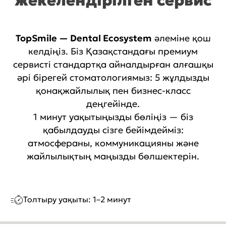
жекелендірілген сервис
TopSmile — Dental Ecosystem
әлеміне қош
келдіңіз. Біз Қазақстандағы премиум
сервисті стандартқа айналдырған алғашқы
әрі бірегей стоматологиямыз: 5 жұлдызды
қонақжайлылық пен бизнес-класс
деңгейінде.
1 минут уақытыңызды бөліңіз — біз
қабылдауды сізге бейімдейміз:
атмосфераны, коммуникацияны және
жайлылықтың маңызды бөлшектерін.
Толтыру уақыты: 1–2 минут