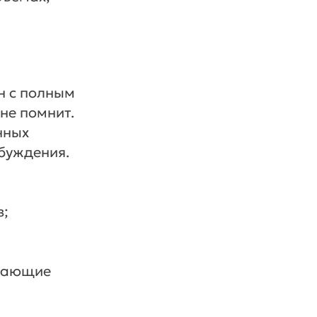
н с полным
 не помнит.
нных
буждения.
з;
ешающие