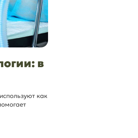
огии: в
 используют как
помогает