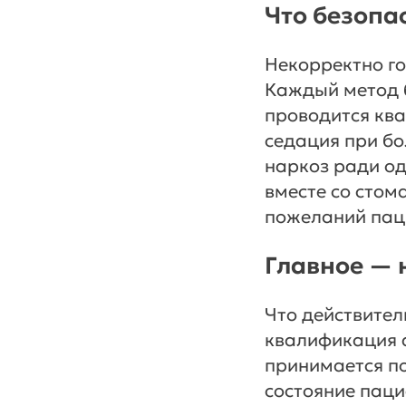
Что безопа
Некорректно го
Каждый метод б
проводится ква
седация при бо
наркоз ради о
вместе со стом
пожеланий пац
Главное — 
Что действител
квалификация а
принимается по
состояние паци