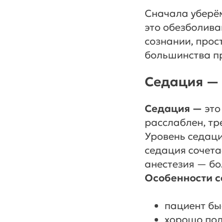
Сначала уберём
это обезболива
сознании, прост
большинства пр
Седация — 
Седация —
это
расслаблен, тр
Уровень седаци
седация сочета
анестезия — бо
Особенности с
пациент бы
хорошо под