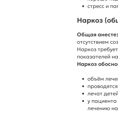
стресс и п
Наркоз (об
Общая анестез
отсутствием соз
Наркоз требует
показателей на
Наркоз обосно
объём лече
проводятся
лечат дете
у пациента
лечению на