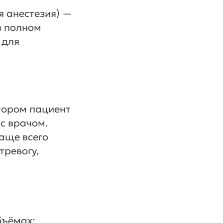
я анестезия) —
в полном
 для
отором пациент
 с врачом.
аще всего
тревогу,
бъёмах;