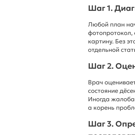
Шаг 1. Диа
Любой план нач
фотопротокол, 
картину. Без э
отдельной стат
Шаг 2. Оце
Врач оценивает
состояние дёсе
Иногда жалоба 
а корень пробл
Шаг 3. Опр