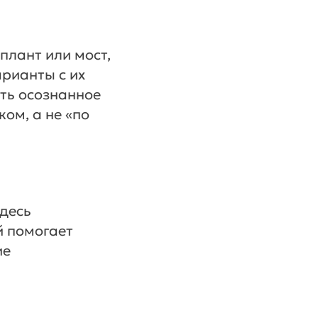
плант или мост,
рианты с их
ть осознанное
ом, а не «по
Здесь
й помогает
ие