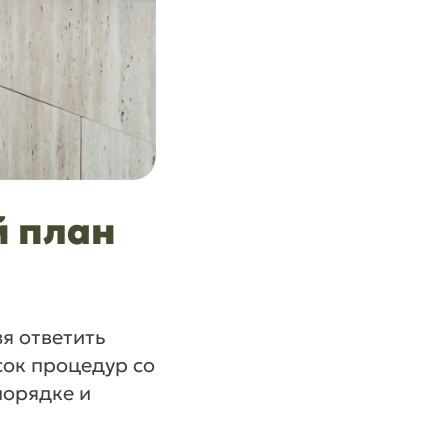
й план
зя ответить
сок процедур со
порядке и