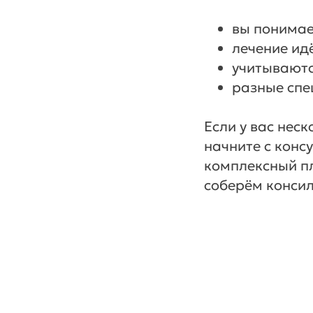
вы понимае
лечение ид
учитываютс
разные спе
Если у вас нес
начните с конс
комплексный пл
соберём консил