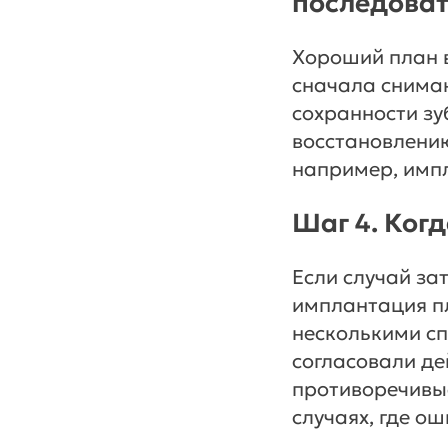
последоват
Хороший план в
сначала снимаю
сохранности зуб
восстановлению
например, имп
Шаг 4. Ког
Если случай за
имплантация п
несколькими сп
согласовали де
противоречивые
случаях, где о