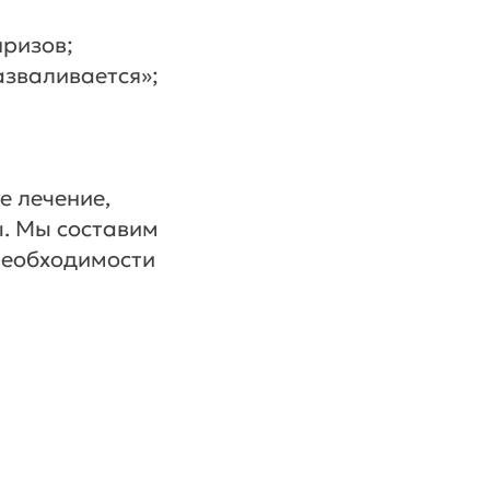
призов;
азваливается»;
е лечение,
ы. Мы составим
необходимости