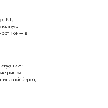
р, КТ,
т полную
ностике — в
ситуацию:
ие риски.
шина айсберга,