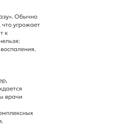
разу». Обычно
, что угрожает
т к
нельзя:
воспаления.
ер,
ждается
бы врачи
комплексных
я.